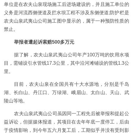
单位是在农夫山泉现场施工后进场建设的，并且施工单位的
义务是河流西侧便道及拦水坝工程不涉及东侧便道;防护栏是
农夫山泉武夷山公司施工图中显示的，属于一种预防性质的
禁止。
举报者遭起诉索赔500多万元
据了解，农夫山泉武夷山公司年产100万吨的饮用水项
目，需铺设引水管线17.3公里，其中沿河滩铺设的管线1.3公
里。
目前，农夫山泉在全国共有十大水源地，分别是千岛
湖、长白山、丹江口、万绿湖、峨眉山、太白山、天山、武
陵山等地。
农夫山泉武夷山公司虽因同一工程先后被举报和提起公
益诉讼，但据媒体报道，其项目在去年年底一度停工，后由
于疫情影响，到今年五六月复工后，工期似乎并没有受到影