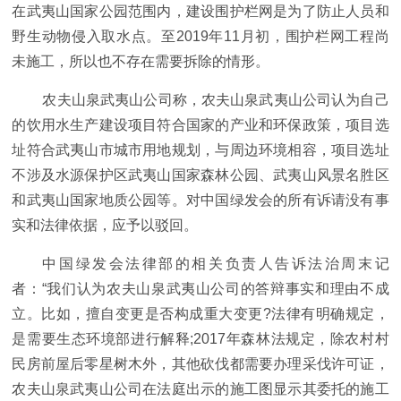
在武夷山国家公园范围内，建设围护栏网是为了防止人员和
野生动物侵入取水点。至2019年11月初，围护栏网工程尚
未施工，所以也不存在需要拆除的情形。
农夫山泉武夷山公司称，农夫山泉武夷山公司认为自己
的饮用水生产建设项目符合国家的产业和环保政策，项目选
址符合武夷山市城市用地规划，与周边环境相容，项目选址
不涉及水源保护区武夷山国家森林公园、武夷山风景名胜区
和武夷山国家地质公园等。对中国绿发会的所有诉请没有事
实和法律依据，应予以驳回。
中国绿发会法律部的相关负责人告诉法治周末记
者：“我们认为农夫山泉武夷山公司的答辩事实和理由不成
立。比如，擅自变更是否构成重大变更?法律有明确规定，
是需要生态环境部进行解释;2017年森林法规定，除农村村
民房前屋后零星树木外，其他砍伐都需要办理采伐许可证，
农夫山泉武夷山公司在法庭出示的施工图显示其委托的施工