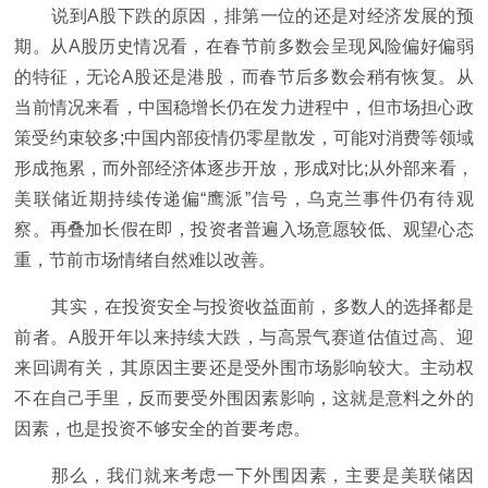
说到A股下跌的原因，排第一位的还是对经济发展的预
期。从A股历史情况看，在春节前多数会呈现风险偏好偏弱
的特征，无论A股还是港股，而春节后多数会稍有恢复。从
当前情况来看，中国稳增长仍在发力进程中，但市场担心政
策受约束较多;中国内部疫情仍零星散发，可能对消费等领域
形成拖累，而外部经济体逐步开放，形成对比;从外部来看，
美联储近期持续传递偏“鹰派”信号，乌克兰事件仍有待观
察。再叠加长假在即，投资者普遍入场意愿较低、观望心态
重，节前市场情绪自然难以改善。
其实，在投资安全与投资收益面前，多数人的选择都是
前者。A股开年以来持续大跌，与高景气赛道估值过高、迎
来回调有关，其原因主要还是受外围市场影响较大。主动权
不在自己手里，反而要受外围因素影响，这就是意料之外的
因素，也是投资不够安全的首要考虑。
那么，我们就来考虑一下外围因素，主要是美联储因