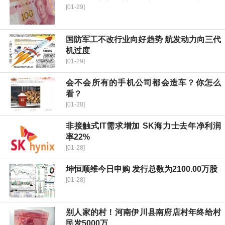
[01-29]
国防军工不改行业向好趋势 航发动力向三代
机过度
[01-29]
会不会所有的手机公司都会造车？你怎么
看？
[01-28]
非接触式IT需求增加 SK海力士去年净利润
率22%
[01-28]
坤恒顺维今日申购 发行总数为2100.00万股
[01-28]
别人家的村！河南伊川县南府店村年终给村
民发5000万