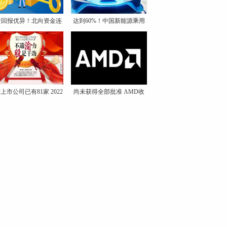
资回报优异！北向资金连
达到60%！中国新能源乘用
续
车
上市公司已有81家 2022
尚未获得全部批准 AMD收
购