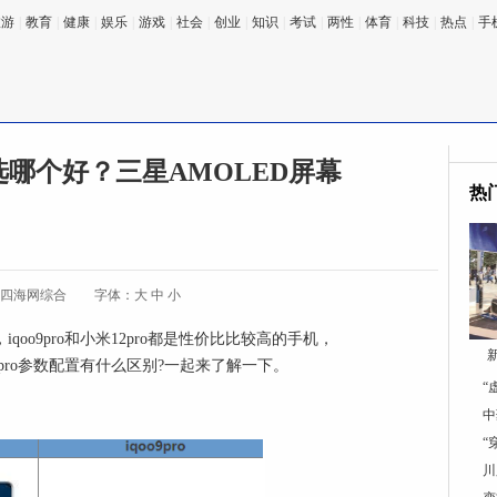
旅游
|
教育
|
健康
|
娱乐
|
游戏
|
社会
|
创业
|
知识
|
考试
|
两性
|
体育
|
科技
|
热点
|
手
pro选哪个好？三星AMOLED屏幕
热
:四海网综合
字体：
大
中
小
qoo9pro和小米12pro都是性价比比较高的手机，
和小米12pro参数配置有什么区别?一起来了解一下。
“
中
“
川