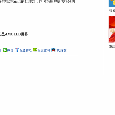
很好的骁龙8gen1的处理器，同时为用户提供很好的
投
？三星AMOLED屏幕
重庆
网
微信
百度贴吧
百度空间
QQ好友