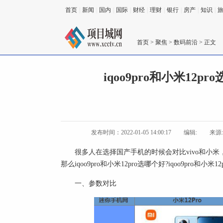
首页
|
新闻
|
国内
|
国际
|
财经
|
理财
|
银行
|
房产
|
知识
|
首页
>
聚焦
>
数码前沿
> 正文
iqoo9pro和小米12
发布时间：2022-01-05 14:00:17
编辑:
来源
很多人在选择国产手机的时候会对比vivo和小米，i
那么iqoo9pro和小米12pro选哪个好?iqoo9pro
一、参数对比