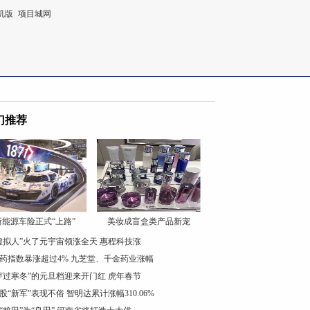
机版
|
项目城网
门推荐
新能源车险正式“上路”
美妆成盲盒类产品新宠
虚拟人”火了元宇宙领涨全天 惠程科技涨
药指数暴涨超过4% 九芝堂、千金药业涨幅
穿过寒冬”的元旦档迎来开门红 虎年春节
股“新军”表现不俗 智明达累计涨幅310.06%