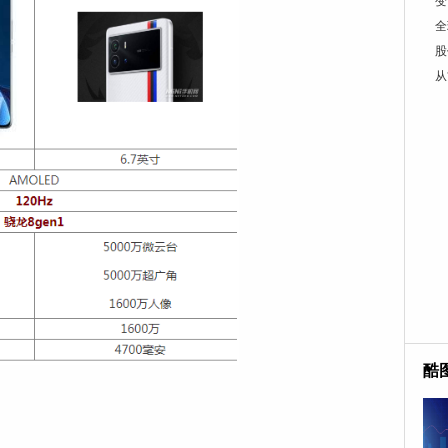
变
全
股
从
酷