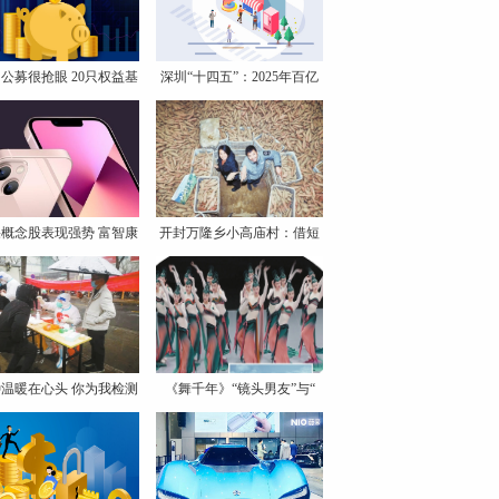
公募很抢眼 20只权益基
深圳“十四五”：2025年百亿
概念股表现强势 富智康
开封万隆乡小高庙村：借短
视
温暖在心头 你为我检测
《舞千年》“镜头男友”与“