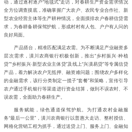
动，通过逐村逐户“地毯式”走访，对春耕生产资金需求情况
全方位调查摸底，准确掌握广大农户、农民专业合作社、新
型农业经营主体等生产耕种情况，全面摸排农户春耕信贷需
求，为春耕备耕保驾护航，形成村村有人包、户户有人问的
良好局面。
产品搭台，精准匹配满足农需。为不断满足产业融资多
层次需求，潢川农商银行积极创新，推出“乡村振兴·种植
贷”“乡村振兴·新型农业主体贷”及线上“兴潢易贷”等专属信贷
产品，着力解决农户无抵押、融资难问题；围绕农户多样化
的金融需求，该行分类制定一揽子“套餐”和策略，宣传引导
农户通过手机银行等渠道进行资金结算，做到不误农时、不
误农需，全面助力春耕生产。
服务赋能，绿色通道保驾护航。为打通农村金融服
务“最后一公里”，潢川农商银行以普惠大走访、整村授信、
网格化营销工程为抓手，通过送贷上门、服务上门、金融知