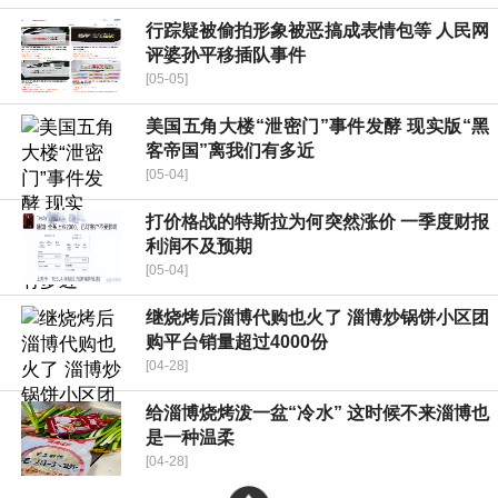
行踪疑被偷拍形象被恶搞成表情包等 人民网
评婆孙平移插队事件
[05-05]
美国五角大楼“泄密门”事件发酵 现实版“黑
客帝国”离我们有多近
[05-04]
打价格战的特斯拉为何突然涨价 一季度财报
利润不及预期
[05-04]
继烧烤后淄博代购也火了 淄博炒锅饼小区团
购平台销量超过4000份
[04-28]
给淄博烧烤泼一盆“冷水” 这时候不来淄博也
是一种温柔
[04-28]