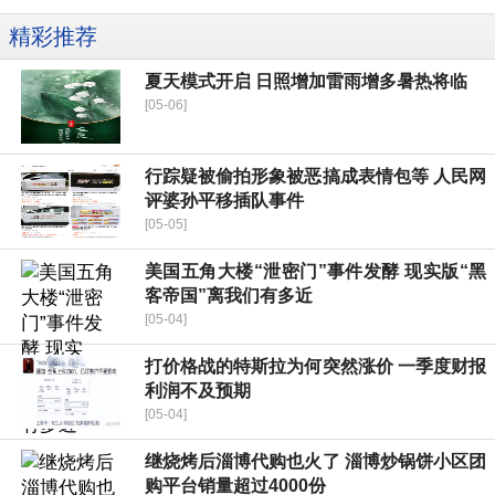
精彩推荐
夏天模式开启 日照增加雷雨增多暑热将临
[05-06]
行踪疑被偷拍形象被恶搞成表情包等 人民网
评婆孙平移插队事件
[05-05]
美国五角大楼“泄密门”事件发酵 现实版“黑
客帝国”离我们有多近
[05-04]
打价格战的特斯拉为何突然涨价 一季度财报
利润不及预期
[05-04]
继烧烤后淄博代购也火了 淄博炒锅饼小区团
购平台销量超过4000份