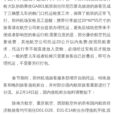
检大队协助乘坐GA801航班前往印尼巴厘岛旅游的旅客完成
了三辆婴儿车的舱门口托运检查工作，保障了航班的正常飞
行。郑州机场安检员工提醒：携带行李超过20*40*55尺寸的
旅客请在航空公司柜台提前办理托运，避免后续给您带来不
便或者影响您的春运行程;需要注意的是，部分廉价航空托运
要收费，其他航空公司托运20公斤以内免费;按照民航要
求，托运行李不能直接放入货舱，必须经过安检后才能放
入。一般的婴儿车或者轮椅只需要旅客自己折叠后，即可办
理托运，不需要另行打包。
春节期间，郑州机场旅客服务部增开自助托运、特殊旅
客和晚到旅客值机柜台，并对部分国内航班旅客重新进行了
分流。从2月14日起，国内值机柜台临时调整如下：
除南方航空、重庆航空、西部航空外的所有国内航班经
济舱旅客均可前往D01-D28、E01-E14柜台办理值机手续;其