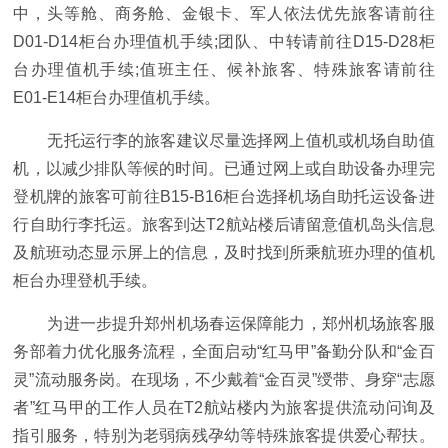
中，头等舱、商务舱、金银卡、军人依法优先旅客请前往
D01-D14柜台办理值机手续;团队、中转请前往D15-D28柜
台办理值机手续;值班主任、候补旅客、特殊旅客请前往
E01-E14柜台办理值机手续。
无托运行李的旅客建议尽量选择网上值机或机场自助值
机，以减少排队等候的时间。已通过网上或自助设备办理完
登机牌的旅客可前往B15-B16柜台选择机场自助托运设备进
行自助行李托运。旅客到达T2航站楼后请留意值机岛头信息
及航班动态显示屏上的信息，及时找到所乘航班办理的值机
柜台办理登机手续。
为进一步提升郑州机场春运保障能力，郑州机场旅客服
务部着力优化服务流程，全面启动“红马甲”备勤分队和“金百
灵”流动服务岗。在现场，不少戴着“金百灵”绶带、身穿“志愿
者”红马甲的工作人员在T2航站楼内为旅客提供流动问询及
指引服务，特别为老弱病残孕幼等特殊旅客提供爱心帮扶。