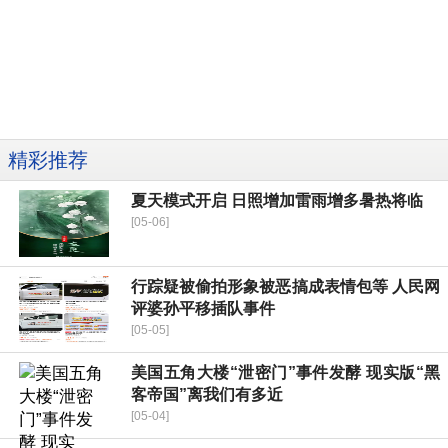
精彩推荐
夏天模式开启 日照增加雷雨增多暑热将临
[05-06]
行踪疑被偷拍形象被恶搞成表情包等 人民网
评婆孙平移插队事件
[05-05]
美国五角大楼“泄密门”事件发酵 现实版“黑
客帝国”离我们有多近
[05-04]