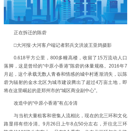
正在拆迁的陈砦
□大河报·大河客户端记者郭兵文洪波王亚鸽摄影
0.618平方公里，800多幢高楼，收留了15万流动人口
落脚，这是曾经的“中原小香港”陈砦的体量规格。2016年7
月起，这个承载无数人青春和情感的城中村逐渐消失，以陈
砦为辐射的金水北区为城市建设腾出了超过4万亩土地，即
将在这里崛起的是郑州市的“城区商业副中心”。
改造中的“中原小香港”有点冷清
与当初大量租客和密集人流相比，现在的北三环和文化
路显得有些冷清。9月26日上午8点50分左右，开往北三环