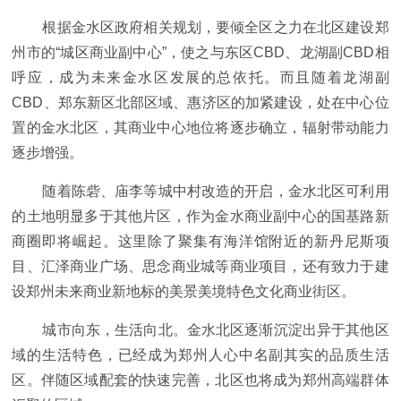
根据金水区政府相关规划，要倾全区之力在北区建设郑
州市的“城区商业副中心”，使之与东区CBD、龙湖副CBD相
呼应，成为未来金水区发展的总依托。而且随着龙湖副
CBD、郑东新区北部区域、惠济区的加紧建设，处在中心位
置的金水北区，其商业中心地位将逐步确立，辐射带动能力
逐步增强。
随着陈砦、庙李等城中村改造的开启，金水北区可利用
的土地明显多于其他片区，作为金水商业副中心的国基路新
商圈即将崛起。这里除了聚集有海洋馆附近的新丹尼斯项
目、汇泽商业广场、思念商业城等商业项目，还有致力于建
设郑州未来商业新地标的美景美境特色文化商业街区。
城市向东，生活向北。金水北区逐渐沉淀出异于其他区
域的生活特色，已经成为郑州人心中名副其实的品质生活
区。伴随区域配套的快速完善，北区也将成为郑州高端群体