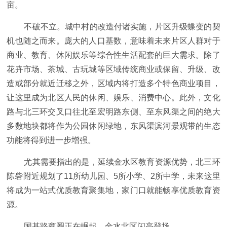
亩。
不破不立。城中村的改造付诸实施，片区升级蝶变的契
机也随之而来。庞大的人口基数，意味着未来片区人群对于
商业、教育、休闲娱乐等综合性生活配套的巨大需求。除了
花卉市场、茶城、古玩城等区域传统商业或保留、升级、改
造或部分就近迁移之外，区域内将打造多个特色商业项目，
让这里成为北区人民的休闲、娱乐、消费中心。此外，文化
路与北三环交叉口往北至宏明路东侧、至东风渠之间的绝大
多数地块都将作为公园休闲绿地，东风渠滨河景观带的生态
功能将得到进一步增强。
尤其需要指出的是，延续金水区教育资源优势，北三环
陈砦附近规划了11所幼儿园、5所小学、2所中学，未来这里
将成为一站式优质教育聚集地，家门口就能畅享优质教育资
源。
国基路商圈正在崛起，金水北区闪亮登场