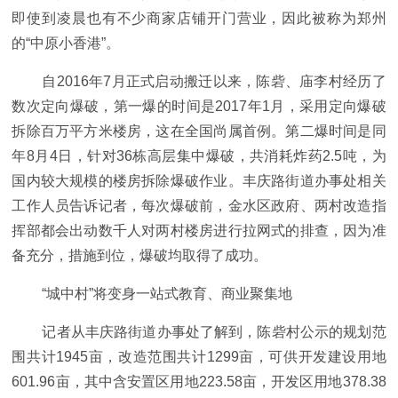
即使到凌晨也有不少商家店铺开门营业，因此被称为郑州
的“中原小香港”。
自2016年7月正式启动搬迁以来，陈砦、庙李村经历了
数次定向爆破，第一爆的时间是2017年1月，采用定向爆破
拆除百万平方米楼房，这在全国尚属首例。第二爆时间是同
年8月4日，针对36栋高层集中爆破，共消耗炸药2.5吨，为
国内较大规模的楼房拆除爆破作业。丰庆路街道办事处相关
工作人员告诉记者，每次爆破前，金水区政府、两村改造指
挥部都会出动数千人对两村楼房进行拉网式的排查，因为准
备充分，措施到位，爆破均取得了成功。
“城中村”将变身一站式教育、商业聚集地
记者从丰庆路街道办事处了解到，陈砦村公示的规划范
围共计1945亩，改造范围共计1299亩，可供开发建设用地
601.96亩，其中含安置区用地223.58亩，开发区用地378.38