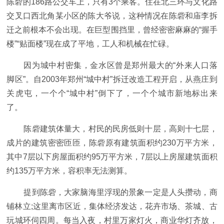
陈砦的186路公交车上，只有3个乘客。住在北三环与文化路
交叉口西北角某小区的陈大爷说，这种情况在陈砦和庙李拆
迁之前根本不会出现。在巨型围挡里，曾经密密麻麻的“握手
楼”“贴面楼”现在成了平地，工人和机械在忙碌。
因为城中村密集，金水区曾是郑州最大的“外来人口落
脚区”。自2003年郑州“城中村”拆迁改造工程开启，从燕庄到
关虎屯，一个个“城中村”倒下了，一个个城市新地标出来
了。
陈砦建筑体量大，村民的民房低则十层，高则十七层，
成片的建筑密密匝匝，陈砦原有建筑面积约230万平方米，
其中7层以下房屋面积约95万平方米，7层以上房屋建筑面积
约135万平方米，容积率无法测算。
提到陈砦，大家脑海里浮现的景象一定是人头攒动，商
铺林立;这里离市区近，集体经济发达，花卉市场、茶城、古
玩城环伺四周。每当入夜，村里万家灯火，商业华灯齐放，