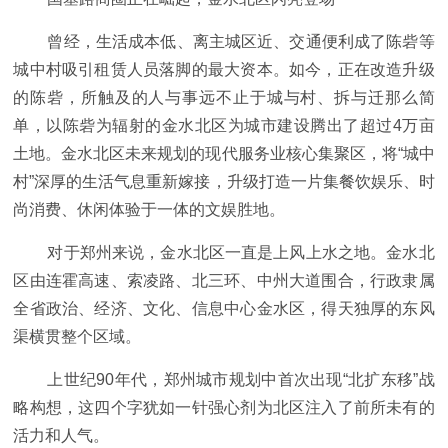
曾经，生活成本低、离主城区近、交通便利成了陈砦等
城中村吸引租赁人员落脚的最大资本。如今，正在改造升级
的陈砦，所触及的人与事远不止于城与村、拆与迁那么简
单，以陈砦为辐射的金水北区为城市建设腾出了超过4万亩
土地。金水北区未来规划的现代服务业核心集聚区，将“城中
村”深厚的生活气息重新嫁接，升级打造一片集餐饮娱乐、时
尚消费、休闲体验于一体的文娱胜地。
对于郑州来说，金水北区一直是上风上水之地。金水北
区由连霍高速、索凌路、北三环、中州大道围合，行政隶属
全省政治、经济、文化、信息中心金水区，得天独厚的东风
渠横贯整个区域。
上世纪90年代，郑州城市规划中首次出现“北扩东移”战
略构想，这四个字犹如一针强心剂为北区注入了前所未有的
活力和人气。