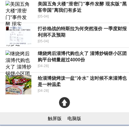
美国五角大楼“泄密门”事件发酵 现实版“黑
客帝国”离我们有多近
[05-04]
打价格战的特斯拉为何突然涨价 一季度财报
利润不及预期
[05-04]
继烧烤后淄博代购也火了 淄博炒锅饼小区团
购平台销量超过4000份
[04-28]
给淄博烧烤泼一盆“冷水” 这时候不来淄博也
是一种温柔
[04-28]
触屏版
电脑版