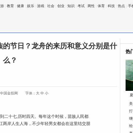
旅游
|
教育
|
健康
|
娱乐
|
游戏
|
社会
|
创业
|
知识
|
考试
|
两性
|
体育
|
科技
|
热点
|
手
族的节日？龙舟的来历和意义分别是什
热
么？
:中国金投网
字体：
大
中
小
夏
美
打
到二十七,历时四天。每年这个时候，苗族人民都
继
江两岸人生人海，不少年轻男女都会在这里结交朋
给