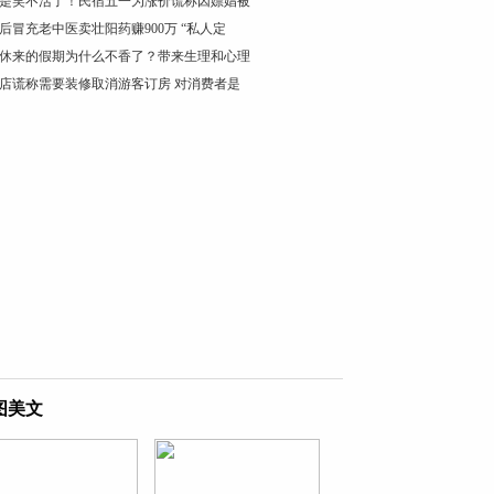
是笑不活了！民宿五一为涨价谎称因嫖娼被
0后冒充老中医卖壮阳药赚900万 “私人定
休来的假期为什么不香了？带来生理和心理
店谎称需要装修取消游客订房 对消费者是
图美文