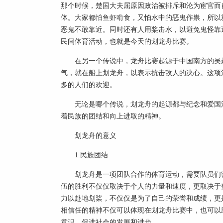
那个时候，楚国大夫屈原因政治被排斥和沦为宦官而
体。大家都怕鱼虾啃食，又怕水中的恶鬼作祟，所以
恶鬼不敢靠
近
。同时还有人用桨击水，以避免鬼怪靠
民间体育活动，也就是今天的划龙舟比赛。
在另一个传说中，龙舟比赛起源于中国南方的吴
气，就在船上划龙舟，以表示抗击敌人的决心。这项
多的人们的欢迎。
无论是哪个传说，划龙舟的起源都与纪念和爱国
着民族的团结和向上进取的
精神
。
划龙舟的意义
1.民族团结
划龙舟是一项团队合作的体育运动，需要队员们
伍的胜利不仅仅取决于个人的力量和速度，更取决于
力以赴地划桨，不仅仅是为了自己的荣誉和成绩，更
相信任的
精神
不仅可以体现在划龙舟比赛中，也可以
意识，促进社会的发展和进步。