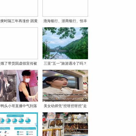
癀时隔三年再涨价 因黄
渤海银行、浙商银行、恒丰
银
贝饿了带货因虚假宣传被
三亚“五一”旅游遇冷了吗？
罚
博鸭头小哥直播中气到落
美女幼师凭“挖呀挖呀挖”走
泪