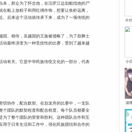
自杀
，群众为了怀念他，在汨罗江边划船找他的尸
就在船上放粽子和用红绸作饰，想要让鱼虾远离，
近
。后来这个活动就传承下来，成为了一项传统的
片仔
越国。相传，吴越国的王族被侵略了，为了鼓舞士
活动最终演变为一种
竞技
性
的比赛，受到了越来越
小
活动有关。它是中华民族传统文化的一部分，代表
淄
密切协作，配合默契。在划龙舟的比赛中，一支队
整个团队的默契程度和配合程度。每个队员都要全
是为了整个团队的荣誉和胜利。这种团队合作和互
应用于日常生活和工作中，强化民族团结和合作的