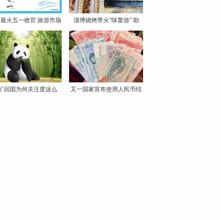
最火五一收官 旅游市场
淄博烧烤带火“味蕾游” 助
丫回国为何关注度这么
又一国家宣布使用人民币结
高？
算