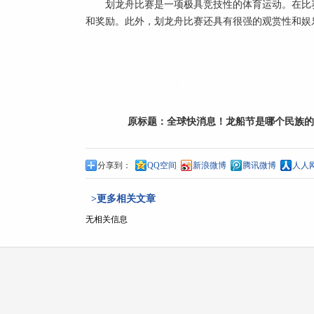
划龙舟比赛是一项极具
竞技
性
的体育运动。在比
和奖励。此外，划龙舟比赛还具有很强的观赏
性
和娱
标签：
龙船节是哪个民族的节日
龙舟的来历和
原标题：
全球快消息！龙船节是哪个民族的
分享到：
QQ空间
新浪微博
腾讯微博
人人
>更多相关文章
无相关信息