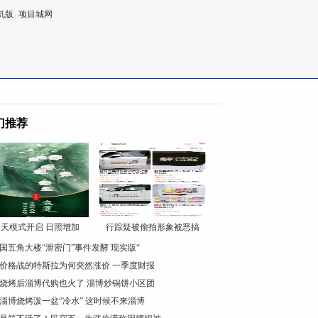
机版
|
项目城网
门推荐
天模式开启 日照增加
行踪疑被偷拍形象被恶搞
国五角大楼“泄密门”事件发酵 现实版“
价格战的特斯拉为何突然涨价 一季度财报
烧烤后淄博代购也火了 淄博炒锅饼小区团
淄博烧烤泼一盆“冷水” 这时候不来淄博