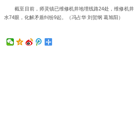
截至目前，师灵镇已维修机井地埋线路24处，维修机井
水74眼，化解矛盾纠纷9起。（冯占华 刘贺纲 葛旭阳）