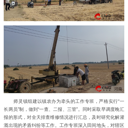
师灵镇组建以镇农办为牵头的工作专班，严格实行“一
长两员”制，做到“一查、二报、三管”。同时采取早调度晚汇
报的形式，对全天排查维修情况进行汇总，及时研究化解灌
溉出现的矛盾纠纷等工作。工作专班深入田间地头，对辖区