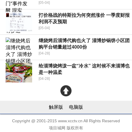
[05-04]
打价格战的特斯拉为何突然涨价 一季度财报
利润不及预期
[05-04]
继烧烤后淄博代购也火了 淄博炒锅饼小区团
购平台销量超过4000份
[04-28]
给淄博烧烤泼一盆“冷水” 这时候不来淄博也
是一种温柔
[04-28]
触屏版
电脑版
Copyright @ 2001-2015 www.xcctv.cn All Rights Reserved
项目城网 版权所有